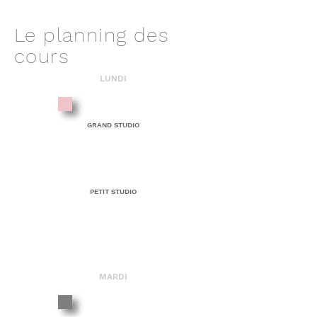
Le planning des
cours
LUNDI
17H45 - 19H00
GRAND STUDIO
ENFANT
INTERMÉDIAIRE
19H00 - 20H30
PETIT STUDIO
ADULTE
INTERMÉDIAIRE
MARDI
10H30 - 11H45