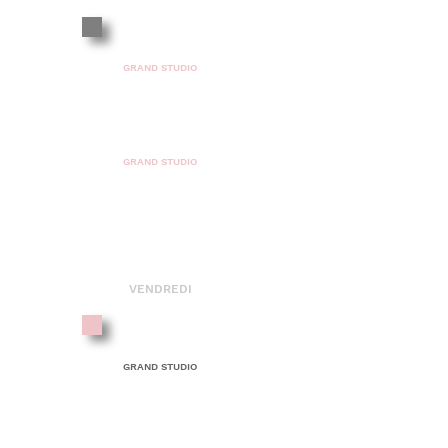
18H30 - 20H00
GRAND STUDIO
INTERMÉDIAIRE
AVANCÉ
20H00 - 21H30
GRAND STUDIO
ADULTE
AVANCÉ
VENDREDI
18H00 - 19H30
GRAND STUDIO
ADOLESCENT
INTERMÉDIAIRE
19H30 - 21H00