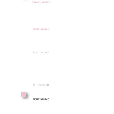
GRAND STUDIO
ADULTE
DÉBUTANT
INTERMÉDIAIRE
17H45 - 19H00
PETIT STUDIO
ENFANT
INTERMÉDIAIRE
19H00 - 20H30
PETIT STUDIO
ADULTE
DÉBUTANT
MERCREDI
14H - 15H15
PETIT STUDIO
ENFANT
PRÉPARATOIRE