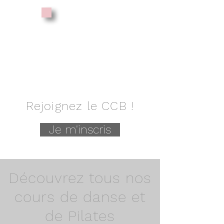
6 COURS
SEMAINE
500 €
Rejoignez le CCB !
Je m'inscris
Découvrez tous nos
cours de danse et
de Pilates